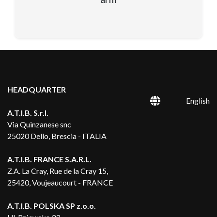
HEADQUARTER
English
A.T.I.B. S.r.l.
Via Quinzanese snc
25020 Dello, Brescia - ITALIA
A.T.I.B. FRANCE S.A.R.L.
Z.A. La Cray, Rue de la Cray 15,
25420, Voujeaucourt - FRANCE
A.T.I.B. POLSKA SP z.o.o.