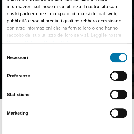
informazioni sul modo in cui utilizza il nostro sito con i
nostri partner che si occupano di analisi dei dati web,
Emplois Saisonniers
pubblicità e social media, i quali potrebbero combinarle
ou Contrats de Location
con altre informazioni che ha fornito loro o che hanno
raccolto dal suo utilizzo dei loro servizi. Leggi le nostre
à Long Terme?
Privacy Policy
e
Cookie Policy
.
Faites correspondre l’Accessoire
Selezione
correcte à Votre Chariot Élévateur.
Necessari
del
consenso
Nous Contacter
Preferenze
Statistiche
Marketing
Accessoires et Mâts