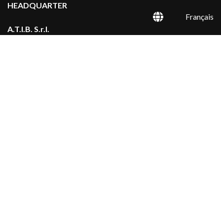
HEADQUARTER
Français
A.T.I.B. S.r.l.
Via Quinzanese snc
25020 Dello, Brescia - ITALIA
A.T.I.B. FRANCE S.A.R.L.
Z.A. La Cray, Rue de la Cray 15,
25420, Voujeaucourt - FRANCE
A.T.I.B. POLSKA SP z.o.o.
Ul. Pniewska 33,
60-446 Poznań - POLAND
Société
Produits
Tarif