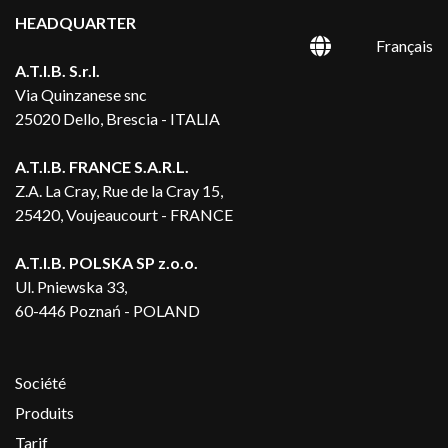
HEADQUARTER
Français
A.T.I.B. S.r.l.
Via Quinzanese snc
25020 Dello, Brescia - ITALIA
A.T.I.B. FRANCE S.A.R.L.
Z.A. La Cray, Rue de la Cray 15,
25420, Voujeaucourt - FRANCE
A.T.I.B. POLSKA SP z.o.o.
Ul. Pniewska 33,
60-446 Poznań - POLAND
Société
Produits
Tarif