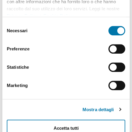
con altre informazioni che ha fornito loro o che hanno
raccolto dal suo utilizzo dei loro servizi. Leggi le nostre
Téléchargez Pièces de Rechange
Privacy Policy
e
Cookie Policy
.
Selezione
Necessari
del
consenso
Données Techniques
Preferenze
Statistiche
Marketing
Mostra dettagli
Accetta tutti