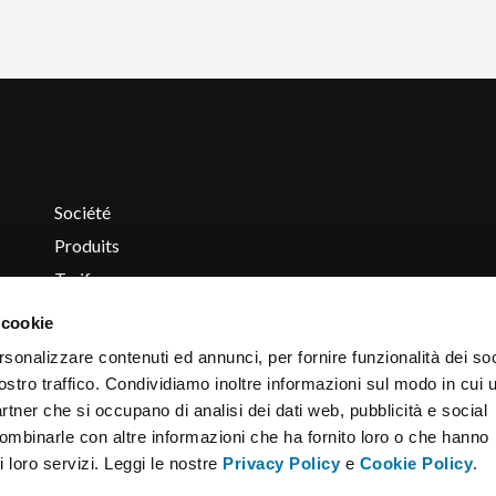
Société
Produits
Tarif
Contacts
 cookie
Informations et devis
rsonalizzare contenuti ed annunci, per fornire funzionalità dei soc
ostro traffico. Condividiamo inoltre informazioni sul modo in cui u
partner che si occupano di analisi dei dati web, pubblicità e social
Privacy Policy
combinarle con altre informazioni che ha fornito loro o che hanno
Cookie Policy
i loro servizi. Leggi le nostre
Privacy Policy
e
Cookie Policy
.
Conditions Générales de Vente