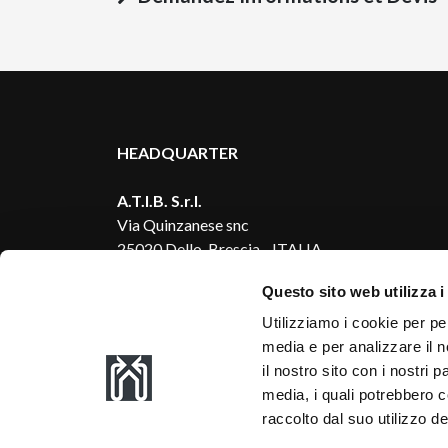
HEADQUARTER
A.T.I.B. S.r.l.
Via Quinzanese snc
25020 Dello, Brescia - ITALIA
Questo sito web utilizza i
A.T.I.B. FRANCE S.A.R.L.
Z.A. La Cray, Rue de la Cray 15,
Utilizziamo i cookie per pe
25420, Voujeaucourt - FRANCE
media e per analizzare il n
il nostro sito con i nostri 
A.T.I.B. POLSKA SP z.o.o.
media, i quali potrebbero 
Ul. Pniewska 33,
raccolto dal suo utilizzo de
60-446 Poznań - POLAND