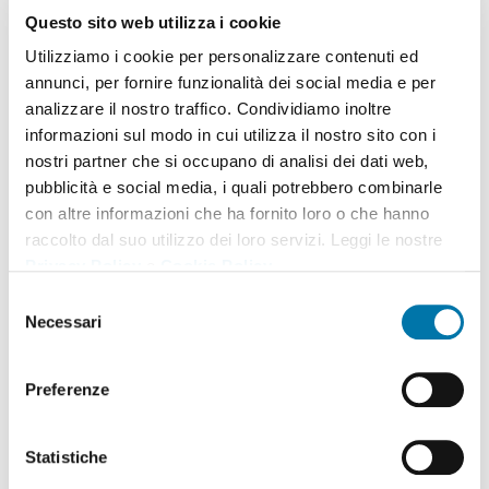
Download Spare Parts Manual
Questo sito web utilizza i cookie
Utilizziamo i cookie per personalizzare contenuti ed
annunci, per fornire funzionalità dei social media e per
analizzare il nostro traffico. Condividiamo inoltre
Data Sheet
informazioni sul modo in cui utilizza il nostro sito con i
nostri partner che si occupano di analisi dei dati web,
pubblicità e social media, i quali potrebbero combinarle
con altre informazioni che ha fornito loro o che hanno
raccolto dal suo utilizzo dei loro servizi. Leggi le nostre
Privacy Policy
e
Cookie Policy
.
Selezione
Necessari
del
consenso
Preferenze
Statistiche