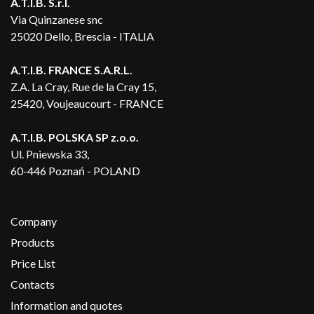
A.T.I.B. S.r.l.
Via Quinzanese snc
25020 Dello, Brescia - ITALIA
A.T.I.B. FRANCE S.A.R.L.
Z.A. La Cray, Rue de la Cray 15,
25420, Voujeaucourt - FRANCE
A.T.I.B. POLSKA SP z.o.o.
Ul. Pniewska 33,
60-446 Poznań - POLAND
Company
Products
Price List
Contacts
Information and quotes