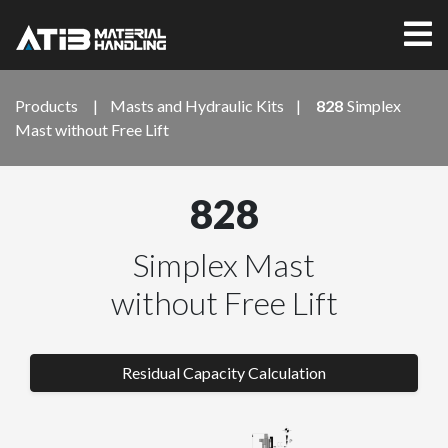
Products
|
Masts and Hydraulic Kits
|
828
Simplex
Mast without Free Lift
828
Simplex Mast
without Free Lift
Residual Capacity Calculation