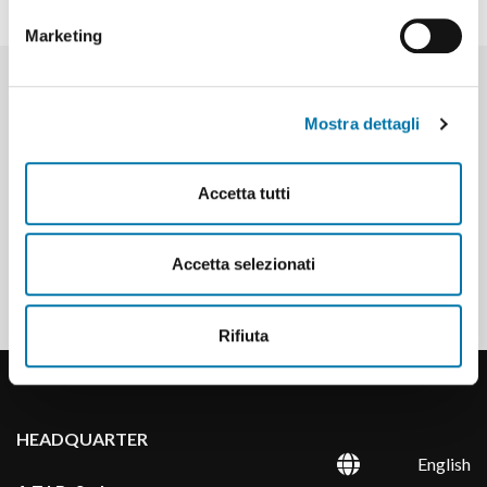
Marketing
Mostra dettagli
HELP IN CHOOSING THE RIGHT
ATTACHMENT
Accetta tutti
Do you know which attachment best suits
your needs?
Information and Quotes
Accetta selezionati
Rifiuta
HEADQUARTER
English