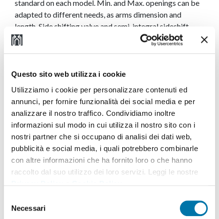
standard on each model. Min. and Max. openings can be
adapted to different needs, as arms dimension and
length. Side shifting valve and semi-integral sideshift
available on request.
Download User's Manual
Questo sito web utilizza i cookie
Utilizziamo i cookie per personalizzare contenuti ed
annunci, per fornire funzionalità dei social media e per
Download Spare Parts Manual
analizzare il nostro traffico. Condividiamo inoltre
informazioni sul modo in cui utilizza il nostro sito con i
nostri partner che si occupano di analisi dei dati web,
pubblicità e social media, i quali potrebbero combinarle
Data Sheet
con altre informazioni che ha fornito loro o che hanno
raccolto dal suo utilizzo dei loro servizi. Leggi le nostre
Privacy Policy
e
Cookie Policy
.
Selezione
Necessari
del