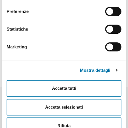
consenso
Preferenze
Statistiche
Marketing
Mostra dettagli
Accetta tutti
Accetta selezionati
HELP IN CHOOSING THE RIGHT
ATTACHMENT
Rifiuta
Do you know which attachment best suits