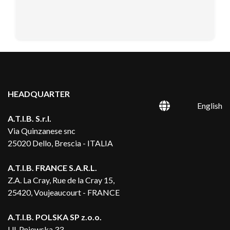
HEADQUARTER
English
A.T.I.B. S.r.l.
Via Quinzanese snc
25020 Dello, Brescia - ITALIA
A.T.I.B. FRANCE S.A.R.L.
Z.A. La Cray, Rue de la Cray 15,
25420, Voujeaucourt - FRANCE
A.T.I.B. POLSKA SP z.o.o.
Ul. Pniewska 33,