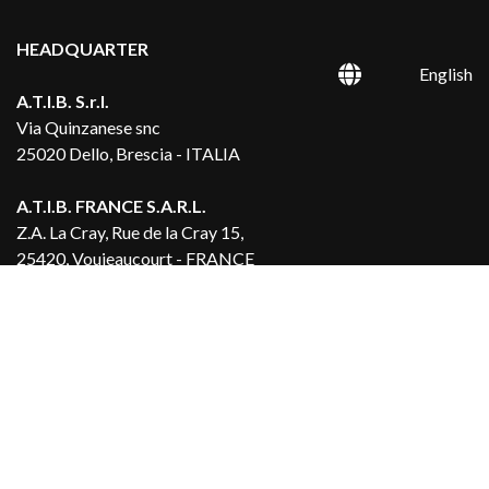
HEADQUARTER
English
A.T.I.B. S.r.l.
Via Quinzanese snc
25020 Dello, Brescia - ITALIA
A.T.I.B. FRANCE S.A.R.L.
Z.A. La Cray, Rue de la Cray 15,
25420, Voujeaucourt - FRANCE
A.T.I.B. POLSKA SP z.o.o.
Ul. Pniewska 33,
60-446 Poznań - POLAND
Company
Products