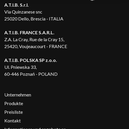
A.T.I.B. S.r.l.
Via Quinzanese snc
25020 Dello, Brescia - ITALIA
A.T.I.B. FRANCE S.A.R.L.
Z.A. La Cray, Rue de la Cray 15,
25420, Voujeaucourt - FRANCE
A.T.I.B. POLSKA SP z.o.o.
Ul. Pniewska 33,
60-446 Poznań - POLAND
Unternehmen
Produkte
Preisliste
Kontakt