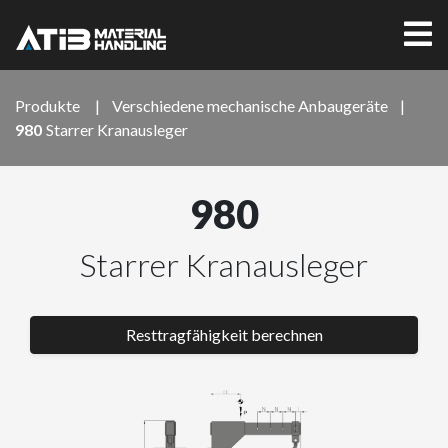
Produkte
|
Verschiedene mechanische Anbaugeräte
|
980
Starrer Kranausleger
980
Starrer Kranausleger
Resttragfähigkeit berechnen