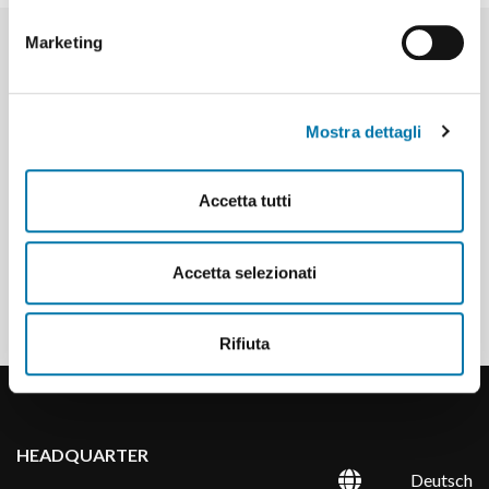
Marketing
HILFE BEI DER AUSWAHL DES
ANBAUGERÄTES
Mostra dettagli
Wissen Sie noch nicht, welches Anbaugerät
für Ihre Bedürfnisse am besten geeignet
Accetta tutti
ist?
Fordern Sie Informationen und
Accetta selezionati
Angebote an
Rifiuta
HEADQUARTER
Deutsch