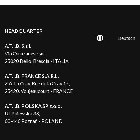
HEADQUARTER
Deutsch
A.T.I.B. S.r.l.
Via Quinzanese snc
25020 Dello, Brescia - ITALIA
A.T.I.B. FRANCE S.A.R.L.
Z.A. La Cray, Rue de la Cray 15,
25420, Voujeaucourt - FRANCE
A.T.I.B. POLSKA SP z.o.o.
Ul. Pniewska 33,
60-446 Poznań - POLAND