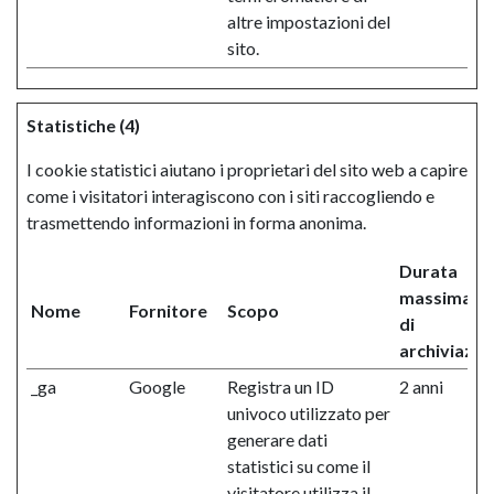
altre impostazioni del
sito.
Statistiche (4)
I cookie statistici aiutano i proprietari del sito web a capire
come i visitatori interagiscono con i siti raccogliendo e
trasmettendo informazioni in forma anonima.
Durata
massima
Nome
Fornitore
Scopo
di
archiviazio
_ga
Google
Registra un ID
2 anni
univoco utilizzato per
generare dati
statistici su come il
visitatore utilizza il