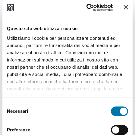
sito, come ad
esempio quali pagine
sono state
consultate.
Questo sito web utilizza i cookie
Utilizziamo i cookie per personalizzare contenuti ed
annunci, per fornire funzionalità dei social media e per
Marketing (19)
analizzare il nostro traffico. Condividiamo inoltre
I cookie di marketing vengono utilizzati per tracciare i
informazioni sul modo in cui utilizza il nostro sito con i
visitatori sui siti web. La finalità è quella di presentare
nostri partner che si occupano di analisi dei dati web,
annunci pubblicitari che siano rilevanti e coinvolgenti per il
pubblicità e social media, i quali potrebbero combinarle
singolo utente e quindi di maggior valore per editori e
con altre informazioni che ha fornito loro o che hanno
inserzionisti di terze parti.
raccolto dal suo utilizzo dei loro servizi. Leggi le nostre
Privacy Policy
e
Cookie Policy
.
Durata
Selezione
massima
Necessari
Nome
Fornitore
Scopo
del
di
consenso
archiviazio
Preferenze
__Secure-
YouTube
Utilizzato per
180