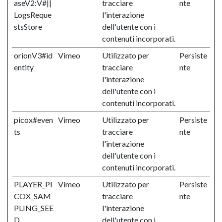
aseV2:V#||
tracciare
nte
LogsReque
l'interazione
stsStore
dell'utente con i
contenuti incorporati.
orionV3#id
Vimeo
Utilizzato per
Persiste
entity
tracciare
nte
l'interazione
dell'utente con i
contenuti incorporati.
picox#even
Vimeo
Utilizzato per
Persiste
ts
tracciare
nte
l'interazione
dell'utente con i
contenuti incorporati.
PLAYER_PI
Vimeo
Utilizzato per
Persiste
COX_SAM
tracciare
nte
PLING_SEE
l'interazione
D
dell'utente con i