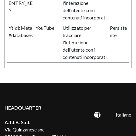
ENTRY_KE
l'interazione
Y
dell'utente con i
contenuti incorporati.
YtIdbMeta
YouTube
Utilizzato per
Persiste
#databases
tracciare
nte
l'interazione
dell'utente con i
contenuti incorporati.
HEADQUARTER
Italiano
A.T.I.B. S.r.l.
Via Quinzanese snc