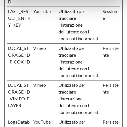
D
LAST_RES
YouTube
Utilizzato per
Session
ULT_ENTR
tracciare
e
Y_KEY
l'interazione
dell'utente con i
contenuti incorporati.
LOCAL_ST
Vimeo
Utilizzato per
Persiste
ORAGE_ID
tracciare
nte
_PICOX_ID
l'interazione
dell'utente con i
contenuti incorporati.
LOCAL_ST
Vimeo
Utilizzato per
Persiste
ORAGE_ID
tracciare
nte
_VIMEO_P
l'interazione
LAYER
dell'utente con i
contenuti incorporati.
LogsDatab
YouTube
Utilizzato per
Persiste