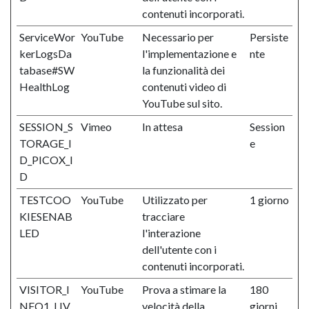
contenuti incorporati.
ServiceWor
YouTube
Necessario per
Persiste
kerLogsDa
l'implementazione e
nte
tabase#SW
la funzionalità dei
HealthLog
contenuti video di
YouTube sul sito.
SESSION_S
Vimeo
In attesa
Session
TORAGE_I
e
D_PICOX_I
D
TESTCOO
YouTube
Utilizzato per
1 giorno
KIESENAB
tracciare
LED
l'interazione
dell'utente con i
contenuti incorporati.
VISITOR_I
YouTube
Prova a stimare la
180
NFO1_LIV
velocità della
giorni