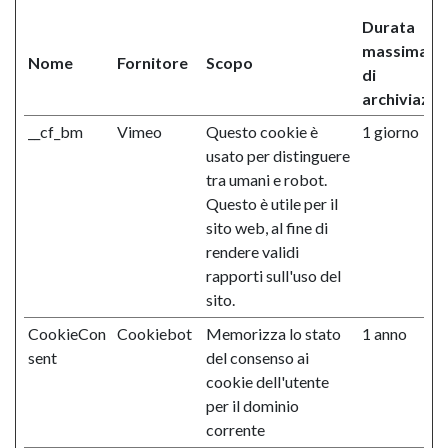
Durata
massima
Nome
Fornitore
Scopo
di
archiviazio
__cf_bm
Vimeo
Questo cookie è
1 giorno
usato per distinguere
tra umani e robot.
Questo è utile per il
sito web, al fine di
rendere validi
rapporti sull'uso del
sito.
CookieCon
Cookiebot
Memorizza lo stato
1 anno
sent
del consenso ai
cookie dell'utente
per il dominio
corrente