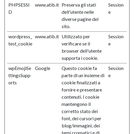
PHPSESSI
www.atib.it
Preserva gli stati
Session
D
dell'utente nelle
e
diverse pagine del
sito.
wordpress_
www.atib.it
Utilizzato per
Session
test_cookie
verificare se il
e
browser dell'utente
supporta i cookie.
wpEmojiSe
Google
Questo cookie fa
Session
ttingsSupp
parte di un insieme di
e
orts
cookie finalizzati a
fornire e presentare
contenuti. I cookie
mantengono il
corretto stato dei
font, dei cursori per
blog/immagini, dei
temi cromatici e di