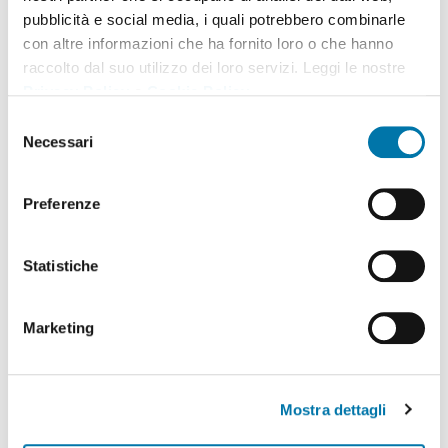
pubblicità e social media, i quali potrebbero combinarle
con altre informazioni che ha fornito loro o che hanno
J’ai lu les informations sur l’utilisation des données
raccolto dal suo utilizzo dei loro servizi. Leggi le nostre
personnels (
GDPR
).
Privacy Policy
e
Cookie Policy
.
Selezione
Necessari
del
Svp prouvez que vous êtes un humain en sélectionnant
consenso
l’étoile
.
Preferenze
Statistiche
Marketing
Insiprez-vous de ces avis comme example:
Mostra dettagli