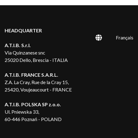
HEADQUARTER
Français
A.T.I.B. S.r.l.
Via Quinzanese snc
25020 Dello, Brescia - ITALIA
A.T.I.B. FRANCE S.A.R.L.
Z.A. La Cray, Rue de la Cray 15,
25420, Voujeaucourt - FRANCE
A.T.I.B. POLSKA SP z.o.o.
Ul. Pniewska 33,
60-446 Poznań - POLAND