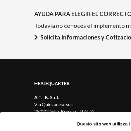
AYUDA PARA ELEGIR EL CORRECT
Todavía no conoces el implemento m
Solicita Informaciones y Cotizaci
HEADQUARTER
A.T.I.B. S.r.l.
Via Quinzanese snc
25020 Dello, Brescia - ITALIA
Questo sito web utilizza i
A.T.I.B. FRANCE S.A.R.L.