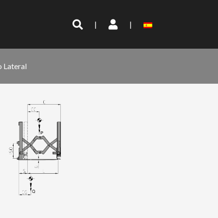
|
|
 Lateral