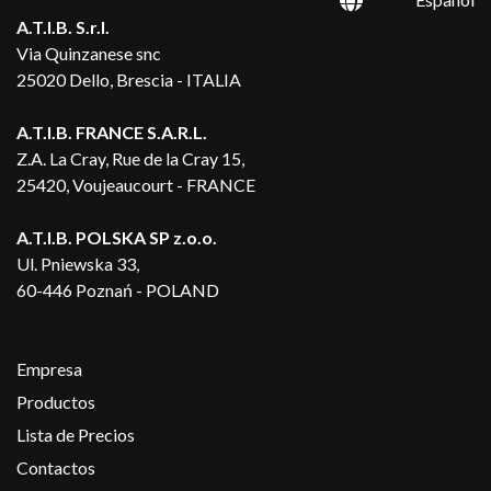
A.T.I.B. S.r.l.
Via Quinzanese snc
25020 Dello, Brescia - ITALIA
A.T.I.B. FRANCE S.A.R.L.
Z.A. La Cray, Rue de la Cray 15,
25420, Voujeaucourt - FRANCE
A.T.I.B. POLSKA SP z.o.o.
Ul. Pniewska 33,
60-446 Poznań - POLAND
Empresa
Productos
Lista de Precios
Contactos